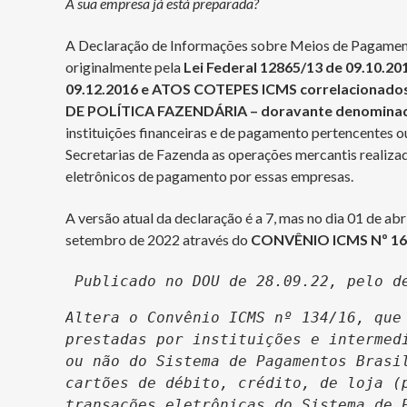
A sua empresa já está preparada?
A Declaração de Informações sobre Meios de Pagamento
originalmente pela
Lei Federal 12865/13 de 09.10.2
09.12.2016 e ATOS COTEPES ICMS correlaciona
DE POLÍTICA FAZENDÁRIA – doravante denomin
instituições financeiras e de pagamento pertencentes 
Secretarias de Fazenda as operações mercantis realiza
eletrônicos de pagamento por essas empresas.
A versão atual da declaração é a 7, mas no dia 01 de ab
setembro de 2022 através do
CONVÊNIO ICMS Nº 16
 Publicado no DOU de 28.09.22, pelo d
Altera o Convênio ICMS nº 134/16, que 
prestadas por instituições e intermedi
ou não do Sistema de Pagamentos Brasil
cartões de débito, crédito, de loja (p
transações eletrônicas do Sistema de P