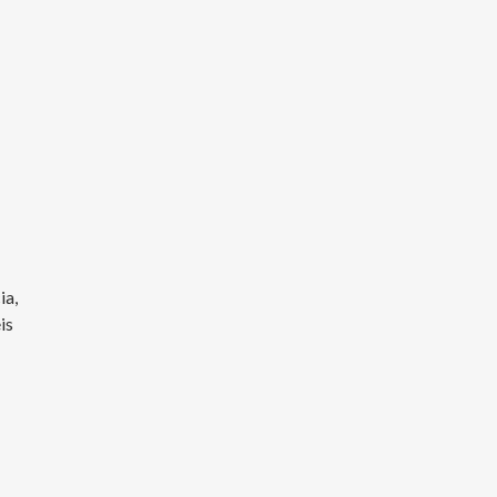
ia,
is