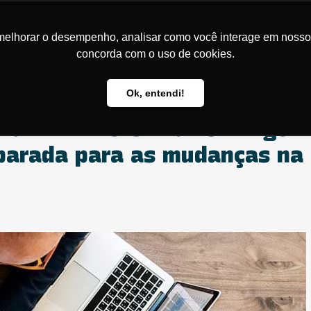
Sobre Nós
Soluções
Conteúdos
melhorar o desempenho, analisar como você interage em nosso sit
concorda com o uso de cookies.
Ok, entendi!
 a DIMP V9 entrar em vigor.
parada para as mudanças na