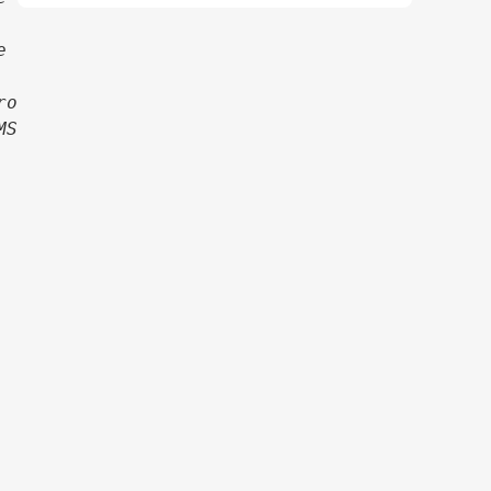
 
o 
S 