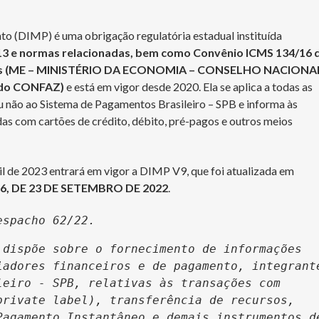
 (DIMP) é uma obrigação regulatória estadual instituída
013 e normas relacionadas, bem como Convênio ICMS 134/16 
dos (ME – MINISTÉRIO DA ECONOMIA – CONSELHO NACIONA
ado CONFAZ)
e está em vigor desde 2020. Ela se aplica a todas as
ou não ao Sistema de Pagamentos Brasileiro – SPB e informa às
das com cartões de crédito, débito, pré-pagos e outros meios
ril de 2023 entrará em vigor a DIMP V9, que foi atualizada em
6, DE 23 DE SETEMBRO DE 2022
.
espacho 62/22.
dispõe sobre o fornecimento de informações 
adores financeiros e de pagamento, integrante
eiro - SPB, relativas às transações com 
rivate label), transferência de recursos, 
agamento Instantâneo e demais instrumentos de