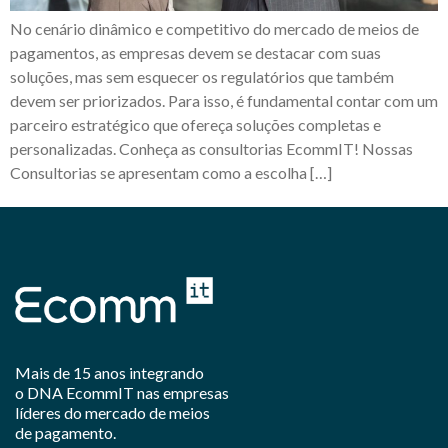
No cenário dinâmico e competitivo do mercado de meios de
pagamentos, as empresas devem se destacar com suas
soluções, mas sem esquecer os regulatórios que também
devem ser priorizados. Para isso, é fundamental contar com um
parceiro estratégico que ofereça soluções completas e
personalizadas. Conheça as consultorias EcommIT! Nossas
Consultorias se apresentam como a escolha […]
Mais de 15 anos integrando
o DNA EcommIT nas empresas
líderes do mercado de meios
de pagamento.