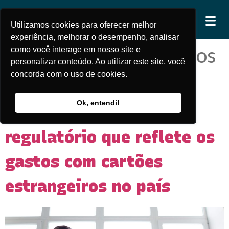
CONTATO
Utilizamos cookies para oferecer melhor
experiência, melhorar o desempenho, analisar
Tag:
consultorias meios
como você interage em nosso site e
personalizar conteúdo. Ao utilizar este site, você
de pagamento
concorda com o uso de cookies.
Ok, entendi!
DOC 5817: conheça o
regulatório que reflete os
gastos com cartões
estrangeiros no país