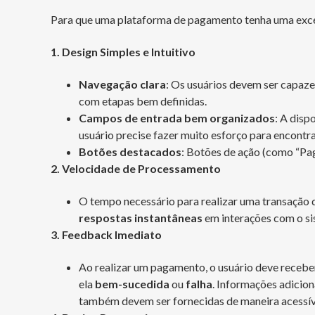
Para que uma plataforma de pagamento tenha uma excel
1. Design Simples e Intuitivo
Navegação clara
: Os usuários devem ser capaze
com etapas bem definidas.
Campos de entrada bem organizados
: A disp
usuário precise fazer muito esforço para encontra
Botões destacados
: Botões de ação (como “Pag
2. Velocidade de Processamento
O tempo necessário para realizar uma transação 
respostas instantâneas
em interações com o si
3. Feedback Imediato
Ao realizar um pagamento, o usuário deve receb
ela
bem-sucedida
ou
falha
. Informações adicio
também devem ser fornecidas de maneira acessív