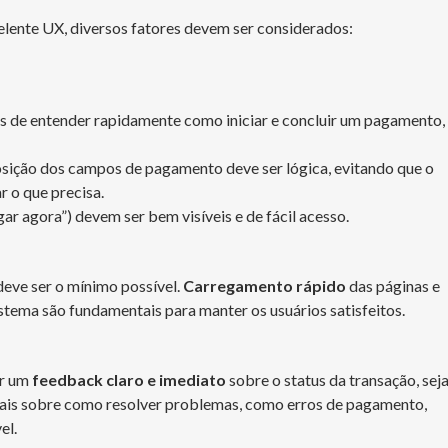
ente UX, diversos fatores devem ser considerados:
s de entender rapidamente como iniciar e concluir um pagamento,
osição dos campos de pagamento deve ser lógica, evitando que o
r o que precisa.
ar agora”) devem ser bem visíveis e de fácil acesso.
deve ser o mínimo possível.
Carregamento rápido
das páginas e
stema são fundamentais para manter os usuários satisfeitos.
er um
feedback claro e imediato
sobre o status da transação, sej
nais sobre como resolver problemas, como erros de pagamento,
el.