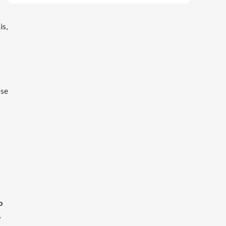
is,
 se
o
,