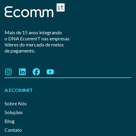
Mais de 15 anos integrando
o DNA EcommIT nas empresas
líderes do mercado de meios
de pagamento.
A ECOMMIT
Sobre Nós
Soluções
Blog
Contato