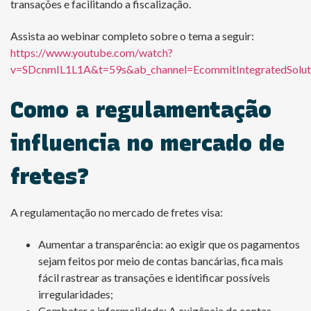
transações e facilitando a fiscalização.
Assista ao webinar completo sobre o tema a seguir:
https://www.youtube.com/watch?
v=SDcnmIL1L1A&t=59s&ab_channel=EcommitIntegratedSolut
Como a regulamentação
influencia no mercado de
fretes?
A regulamentação no mercado de fretes visa:
Aumentar a transparência: ao exigir que os pagamentos
sejam feitos por meio de contas bancárias, fica mais
fácil rastrear as transações e identificar possíveis
irregularidades;
Combater a informalidade: A exigência de contas