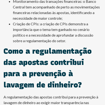
Monitoramento das transações financeiras: o Banco
Central tem acompanhado de perto as movimentações
financeiras relacionadas às apostas, identificando a
necessidade de maior controle;
Criação de CPIs: a criação de CPIs demonstra a
importância que o tema tem ganhado no cenário
político e a necessidade de aprofundar a discussão
sobre a regulamentação do setor.
Como a regulamentação
das apostas contribui
para a prevenção à
lavagem de dinheiro?
A regulamentação das apostas contribui para a prevenção à
lavagem de dinheiro ao exigir maior transparência nas