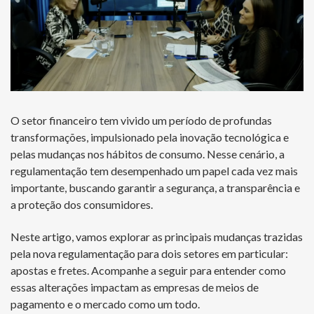
O setor financeiro tem vivido um período de profundas
transformações, impulsionado pela inovação tecnológica e
pelas mudanças nos hábitos de consumo. Nesse cenário, a
regulamentação tem desempenhado um papel cada vez mais
importante, buscando garantir a segurança, a transparência e
a proteção dos consumidores.
Neste artigo, vamos explorar as principais mudanças trazidas
pela nova regulamentação para dois setores em particular:
apostas e fretes. Acompanhe a seguir para entender como
essas alterações impactam as empresas de meios de
pagamento e o mercado como um todo.