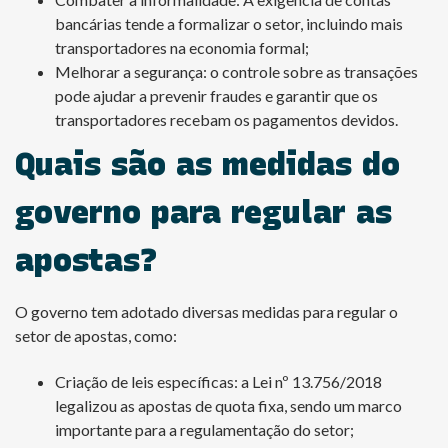
bancárias tende a formalizar o setor, incluindo mais
transportadores na economia formal;
Melhorar a segurança: o controle sobre as transações
pode ajudar a prevenir fraudes e garantir que os
transportadores recebam os pagamentos devidos.
Quais são as medidas do
governo para regular as
apostas?
O governo tem adotado diversas medidas para regular o
setor de apostas, como:
Criação de leis específicas: a Lei nº 13.756/2018
legalizou as apostas de quota fixa, sendo um marco
importante para a regulamentação do setor;