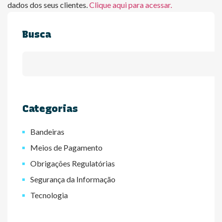
dados dos seus clientes.
Clique aqui para acessar.
Busca
Categorias
Bandeiras
Meios de Pagamento
Obrigações Regulatórias
Segurança da Informação
Tecnologia