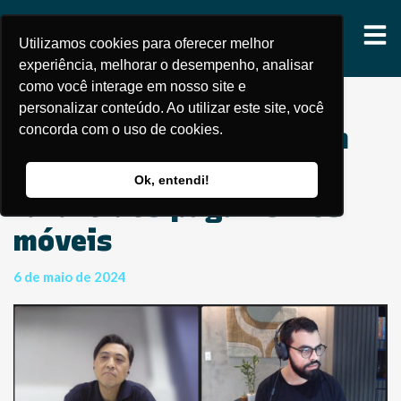
Utilizamos cookies para oferecer melhor
experiência, melhorar o desempenho, analisar
como você interage em nosso site e
personalizar conteúdo. Ao utilizar este site, você
concorda com o uso de cookies.
Descubra como o Tap on
Phone está moldando o
Ok, entendi!
futuro dos pagamentos
móveis
6 de maio de 2024