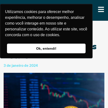
Utilizamos cookies para oferecer melhor
experiência, melhorar o desempenho, analisar
como você interage em nosso site e
personalizar conteúdo. Ao utilizar este site, você
concorda com o uso de cookies.
Criptomoedas: como
declarar e as obrigações
Ok, entendi!
fiscais
3 de janeiro de 2024