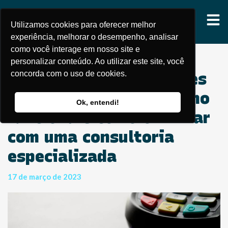
Utilizamos cookies para oferecer melhor
experiência, melhorar o desempenho, analisar
como você interage em nosso site e
personalizar conteúdo. Ao utilizar este site, você
concorda com o uso de cookies.
Consultoria de Mandates
de Bandeiras: saiba como
Ok, entendi!
funciona e como otimizar
com uma consultoria
especializada
17 de março de 2023